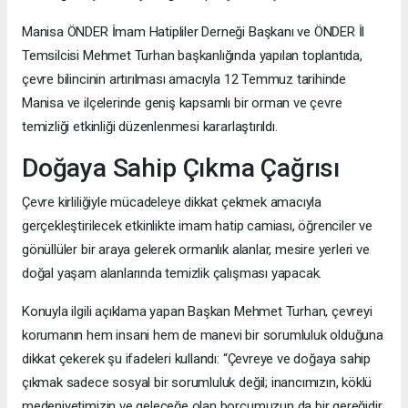
Manisa ÖNDER İmam Hatipliler Derneği Başkanı ve ÖNDER İl
Temsilcisi Mehmet Turhan başkanlığında yapılan toplantıda,
çevre bilincinin artırılması amacıyla 12 Temmuz tarihinde
Manisa ve ilçelerinde geniş kapsamlı bir orman ve çevre
temizliği etkinliği düzenlenmesi kararlaştırıldı.
Doğaya Sahip Çıkma Çağrısı
Çevre kirliliğiyle mücadeleye dikkat çekmek amacıyla
gerçekleştirilecek etkinlikte imam hatip camiası, öğrenciler ve
gönüllüler bir araya gelerek ormanlık alanlar, mesire yerleri ve
doğal yaşam alanlarında temizlik çalışması yapacak.
Konuyla ilgili açıklama yapan Başkan Mehmet Turhan, çevreyi
korumanın hem insani hem de manevi bir sorumluluk olduğuna
dikkat çekerek şu ifadeleri kullandı: “Çevreye ve doğaya sahip
çıkmak sadece sosyal bir sorumluluk değil; inancımızın, köklü
medeniyetimizin ve geleceğe olan borcumuzun da bir gereğidir.