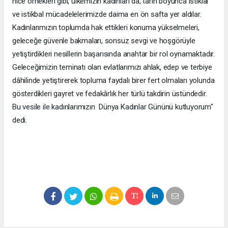
nice örnekleri gibi, ülkemizin kadınları da, tarih boyunca istiklal
ve istikbal mücadelelerimizde daima en ön safta yer aldılar.
Kadınlarımızın toplumda hak ettikleri konuma yükselmeleri,
geleceğe güvenle bakmaları, sonsuz sevgi ve hoşgörüyle
yetiştirdikleri nesillerin başarısında anahtar bir rol oynamaktadır.
Geleceğimizin teminatı olan evlatlarımızı ahlak, edep ve terbiye
dâhilinde yetiştirerek topluma faydalı birer fert olmaları yolunda
gösterdikleri gayret ve fedakârlık her türlü takdirin üstündedir.
Bu vesile ile kadınlarımızın Dünya Kadınlar Gününü kutluyorum"
dedi.
ensest sikiş hikayeleri