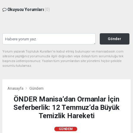
Okuyucu Yorumları
(0)
Gönder
Yorum yazarak Topluluk Kuralları’nı kabul etmiş bulunuyor ve manisabasin.com
sitesine yaptığınız yorumunuzla ilgili doğrudan veya dolaylı tüm sorumluluğu tek
başınıza üstleniyorsunuz. Yazılan tüm yorumlardan site yönetimi hiçbir şekilde
sorumlu tutulamaz.
Anasayfa
Gündem
ÖNDER Manisa’dan Ormanlar İçin
Seferberlik: 12 Temmuz’da Büyük
Temizlik Hareketi
GÜNDEM