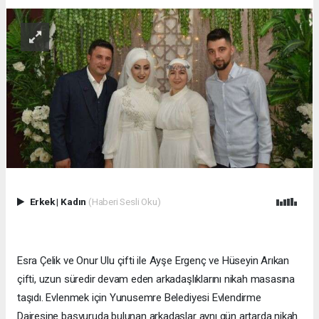
Erkek
|
Kadın
(Haberi Sesli Oku)
Esra Çelik ve Onur Ulu çifti ile Ayşe Ergenç ve Hüseyin Arıkan
çifti, uzun süredir devam eden arkadaşlıklarını nikah masasına
taşıdı. Evlenmek için Yunusemre Belediyesi Evlendirme
Dairesine başvuruda bulunan arkadaşlar aynı gün artarda nikah