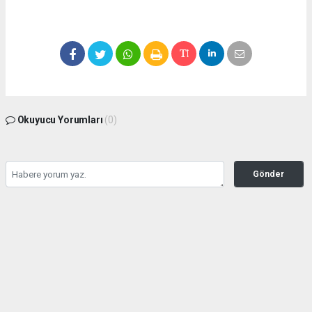
Okuyucu Yorumları
(0)
Gönder
Yorum yazarak Topluluk Kuralları’nı kabul etmiş bulunuyor ve manisabasin.com
sitesine yaptığınız yorumunuzla ilgili doğrudan veya dolaylı tüm sorumluluğu tek
başınıza üstleniyorsunuz. Yazılan tüm yorumlardan site yönetimi hiçbir şekilde
sorumlu tutulamaz.