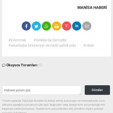
MANISA HABERİ
#Evlenmek
#Gelinler ile Damatlar
#arkadaşlar birbirlerinin de nikâh şahidi oldu
#nikah
Okuyucu Yorumları
(0)
Gönder
Yorum yazarak Topluluk Kuralları’nı kabul etmiş bulunuyor ve manisabasin.com
sitesine yaptığınız yorumunuzla ilgili doğrudan veya dolaylı tüm sorumluluğu tek
başınıza üstleniyorsunuz. Yazılan tüm yorumlardan site yönetimi hiçbir şekilde
sorumlu tutulamaz.