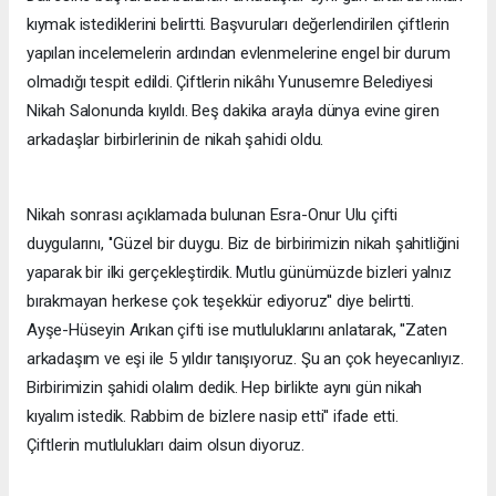
kıymak istediklerini belirtti. Başvuruları değerlendirilen çiftlerin
yapılan incelemelerin ardından evlenmelerine engel bir durum
olmadığı tespit edildi. Çiftlerin nikâhı Yunusemre Belediyesi
Nikah Salonunda kıyıldı. Beş dakika arayla dünya evine giren
arkadaşlar birbirlerinin de nikah şahidi oldu.
Nikah sonrası açıklamada bulunan Esra-Onur Ulu çifti
duygularını, ''Güzel bir duygu. Biz de birbirimizin nikah şahitliğini
yaparak bir ilki gerçekleştirdik. Mutlu günümüzde bizleri yalnız
bırakmayan herkese çok teşekkür ediyoruz'' diye belirtti.
Ayşe-Hüseyin Arıkan çifti ise mutluluklarını anlatarak, ''Zaten
arkadaşım ve eşi ile 5 yıldır tanışıyoruz. Şu an çok heyecanlıyız.
Birbirimizin şahidi olalım dedik. Hep birlikte aynı gün nikah
kıyalım istedik. Rabbim de bizlere nasip etti'' ifade etti.
Çiftlerin mutlulukları daim olsun diyoruz.