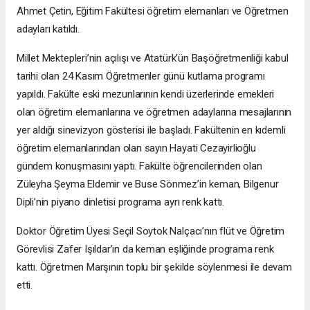
Ahmet Çetin, Eğitim Fakültesi öğretim elemanları ve Öğretmen
adayları katıldı.
Millet Mektepleri’nin açılışı ve Atatürk’ün Başöğretmenliği kabul
tarihi olan 24 Kasım Öğretmenler günü kutlama programı
yapıldı. Fakülte eski mezunlarının kendi üzerlerinde emekleri
olan öğretim elemanlarına ve öğretmen adaylarına mesajlarının
yer aldığı sinevizyon gösterisi ile başladı. Fakültenin en kıdemli
öğretim elemanlarından olan sayın Hayati Cezayirlioğlu
gündem konuşmasını yaptı. Fakülte öğrencilerinden olan
Züleyha Şeyma Eldemir ve Buse Sönmez’in keman, Bilgenur
Dipli’nin piyano dinletisi programa ayrı renk kattı.
Doktor Öğretim Üyesi Seçil Soytok Nalçacı’nın flüt ve Öğretim
Görevlisi Zafer Işıldar’ın da keman eşliğinde programa renk
kattı. Öğretmen Marşının toplu bir şekilde söylenmesi ile devam
etti.