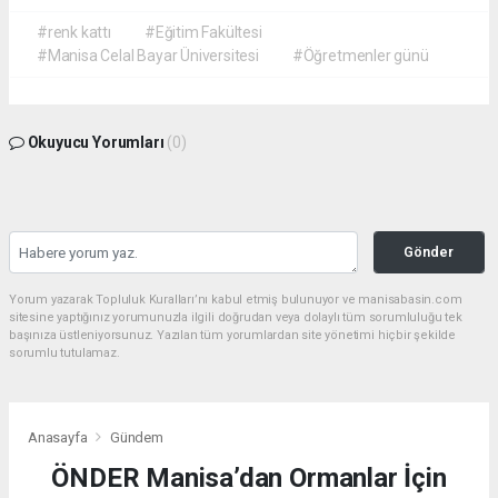
#renk kattı
#Eğitim Fakültesi
#Manisa Celal Bayar Üniversitesi
#Öğretmenler günü
Okuyucu Yorumları
(0)
Gönder
Yorum yazarak Topluluk Kuralları’nı kabul etmiş bulunuyor ve manisabasin.com
sitesine yaptığınız yorumunuzla ilgili doğrudan veya dolaylı tüm sorumluluğu tek
başınıza üstleniyorsunuz. Yazılan tüm yorumlardan site yönetimi hiçbir şekilde
sorumlu tutulamaz.
Anasayfa
Gündem
ÖNDER Manisa’dan Ormanlar İçin