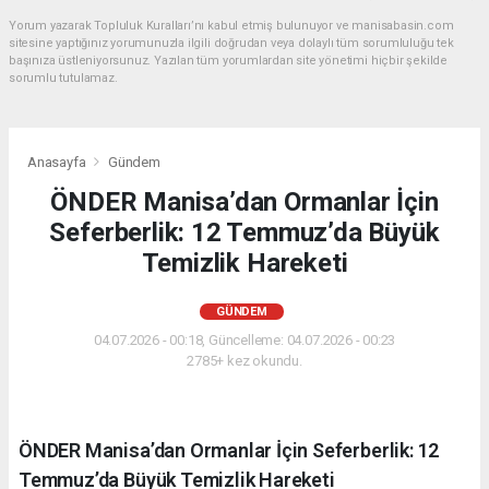
Yorum yazarak Topluluk Kuralları’nı kabul etmiş bulunuyor ve manisabasin.com
sitesine yaptığınız yorumunuzla ilgili doğrudan veya dolaylı tüm sorumluluğu tek
başınıza üstleniyorsunuz. Yazılan tüm yorumlardan site yönetimi hiçbir şekilde
sorumlu tutulamaz.
Anasayfa
Gündem
ÖNDER Manisa’dan Ormanlar İçin
Seferberlik: 12 Temmuz’da Büyük
Temizlik Hareketi
GÜNDEM
04.07.2026 - 00:18, Güncelleme: 04.07.2026 - 00:23
2785+ kez okundu.
ÖNDER Manisa’dan Ormanlar İçin Seferberlik: 12
Temmuz’da Büyük Temizlik Hareketi