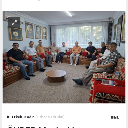
Erkek
|
Kadın
(Haberi Sesli Oku)