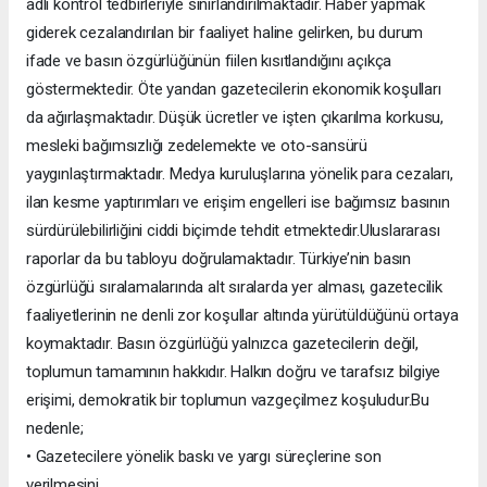
adli kontrol tedbirleriyle sınırlandırılmaktadır. Haber yapmak
giderek cezalandırılan bir faaliyet haline gelirken, bu durum
ifade ve basın özgürlüğünün fiilen kısıtlandığını açıkça
göstermektedir. Öte yandan gazetecilerin ekonomik koşulları
da ağırlaşmaktadır. Düşük ücretler ve işten çıkarılma korkusu,
mesleki bağımsızlığı zedelemekte ve oto-sansürü
yaygınlaştırmaktadır. Medya kuruluşlarına yönelik para cezaları,
ilan kesme yaptırımları ve erişim engelleri ise bağımsız basının
sürdürülebilirliğini ciddi biçimde tehdit etmektedir.Uluslararası
raporlar da bu tabloyu doğrulamaktadır. Türkiye’nin basın
özgürlüğü sıralamalarında alt sıralarda yer alması, gazetecilik
faaliyetlerinin ne denli zor koşullar altında yürütüldüğünü ortaya
koymaktadır. Basın özgürlüğü yalnızca gazetecilerin değil,
toplumun tamamının hakkıdır. Halkın doğru ve tarafsız bilgiye
erişimi, demokratik bir toplumun vazgeçilmez koşuludur.Bu
nedenle;
• Gazetecilere yönelik baskı ve yargı süreçlerine son
verilmesini,