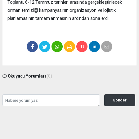
Toplantı, 6-12 Temmuz tarihleri arasında gerçekleştirilecek
orman temizliği kampanyasının organizasyon ve lojistik
planlamasının tamamlanmasının ardından sona erdi.
Okuyucu Yorumları
(0)
Gönder
Yorum yazarak Topluluk Kuralları’nı kabul etmiş bulunuyor ve manisabasin.com
sitesine yaptığınız yorumunuzla ilgili doğrudan veya dolaylı tüm sorumluluğu tek
başınıza üstleniyorsunuz. Yazılan tüm yorumlardan site yönetimi hiçbir şekilde
sorumlu tutulamaz.