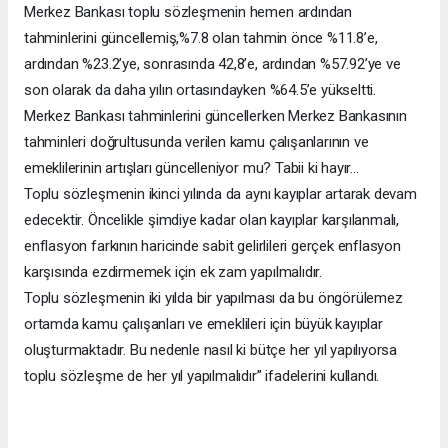
Merkez Bankası toplu sözleşmenin hemen ardından
tahminlerini güncellemiş,%7.8 olan tahmin önce %11.8’e,
ardından %23.2’ye, sonrasında 42,8’e, ardından %57.92’ye ve
son olarak da daha yılın ortasındayken %64.5’e yükseltti.
Merkez Bankası tahminlerini güncellerken Merkez Bankasının
tahminleri doğrultusunda verilen kamu çalışanlarının ve
emeklilerinin artışları güncelleniyor mu? Tabii ki hayır…
Toplu sözleşmenin ikinci yılında da aynı kayıplar artarak devam
edecektir. Öncelikle şimdiye kadar olan kayıplar karşılanmalı,
enflasyon farkının haricinde sabit gelirlileri gerçek enflasyon
karşısında ezdirmemek için ek zam yapılmalıdır.
Toplu sözleşmenin iki yılda bir yapılması da bu öngörülemez
ortamda kamu çalışanları ve emeklileri için büyük kayıplar
oluşturmaktadır. Bu nedenle nasıl ki bütçe her yıl yapılıyorsa
toplu sözleşme de her yıl yapılmalıdır” ifadelerini kullandı.