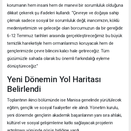
korumanın hem insani hem de manevi bir sorumluluk olduğuna
dikkat çekerek şu ifadeleri kullandı: “Çevreye ve doğaya sahip
çıkmak sadece sosyal bir sorumluluk değil; inancımızın, köklü
medeniyetimizin ve geleceğe olan borcumuzun da bir gereğidir.
6-12 Temmuz tarihleri arasında gerçekleştireceğimiz bu büyük
temizlik hareketiyle hem ormanlarımızı koruyacak hem de
gençlerimizde çevre bilincini kalıcı hale getireceğiz. Tüm
gücümüzle sahada olarak bu önemli farkındalığı eyleme
dönüştüreceğiz.”
Yeni Dönemin Yol Haritası
Belirlendi
Toplantının ikinci bölümünde ise Manisa genelinde yürütülecek
eğitim, gençlik ve sosyal faaliyetler ele alındı. Yönetim kurulu,
yeni dönemde gençlerin akademik başarılarının yanı sıra ahlaki,
kültürel ve sosyal gelişimlerine katkı sağlayacak projelerin
artırılması yönünde görüş birliğine vardı.