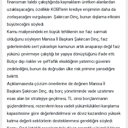
finansman talebi çakıştığında kaynakların üretken alanlardan
uzaklaşacağını, özellikle KOBİ’lerin krediye erişiminin daha da
zorlaşacağını vurgulayan Şakircan Dinç, bunun dışlama etkisini
büyüteceğini söyledi.
Kamu maliyesindeki en büyük tehlikenin ise faiz sarmalı
olduğunu söyleyen Manisa İl Başkanı Şakircan Dinç, faiz
giderlerindeki sert yükselişin kamunun artık anaparayı değil faiz
yükünü çevirmeye çalıştığı bir yapıya dönüştüğünü ifade etti.
Bütçe dışı riskler ve şeffaflık eksikliğinin yatırımcı güvenini
zedelediğini, bunun da doğrudan ülke risk primine yansıdığını
belirtti.
Açıklamasında çözüm önerilerine de değinen Manisa İl
Başkanı Şakircan Dinç, dış borç yönetiminde vade uzatımını
esas alan bir stratejiye geçilmesi, TL cinsi borçlanmanın
güçlendirilmesi, rezervlerin kısa vadeli yükümlülükleri karşılama
kapasitesine göre değerlendirilmesi ve döviz kazandırıcı yüksek
katma değerli sektörlerin desteklenmesi gerektiğini söyledi.