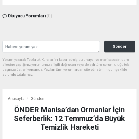
Okuyucu Yorumları
(0)
Gönder
Yorum yazarak Topluluk Kuralları’nı kabul etmiş bulunuyor ve manisabasin.com
sitesine yaptığınız yorumunuzla ilgili doğrudan veya dolaylı tüm sorumluluğu tek
başınıza üstleniyorsunuz. Yazılan tüm yorumlardan site yönetimi hiçbir şekilde
sorumlu tutulamaz.
Anasayfa
Gündem
ÖNDER Manisa’dan Ormanlar İçin
Seferberlik: 12 Temmuz’da Büyük
Temizlik Hareketi