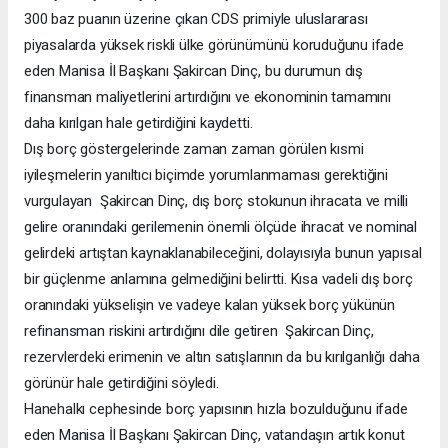
300 baz puanın üzerine çıkan CDS primiyle uluslararası
piyasalarda yüksek riskli ülke görünümünü koruduğunu ifade
eden Manisa İl Başkanı Şakircan Dinç, bu durumun dış
finansman maliyetlerini artırdığını ve ekonominin tamamını
daha kırılgan hale getirdiğini kaydetti.
Dış borç göstergelerinde zaman zaman görülen kısmi
iyileşmelerin yanıltıcı biçimde yorumlanmaması gerektiğini
vurgulayan Şakircan Dinç, dış borç stokunun ihracata ve milli
gelire oranındaki gerilemenin önemli ölçüde ihracat ve nominal
gelirdeki artıştan kaynaklanabileceğini, dolayısıyla bunun yapısal
bir güçlenme anlamına gelmediğini belirtti. Kısa vadeli dış borç
oranındaki yükselişin ve vadeye kalan yüksek borç yükünün
refinansman riskini artırdığını dile getiren Şakircan Dinç,
rezervlerdeki erimenin ve altın satışlarının da bu kırılganlığı daha
görünür hale getirdiğini söyledi.
Hanehalkı cephesinde borç yapısının hızla bozulduğunu ifade
eden Manisa İl Başkanı Şakircan Dinç, vatandaşın artık konut