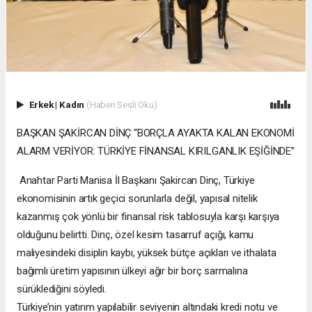
Erkek
|
Kadın
(Haberi Sesli Oku)
BAŞKAN ŞAKİRCAN DİNÇ “BORÇLA AYAKTA KALAN EKONOMİ
ALARM VERİYOR: TÜRKİYE FİNANSAL KIRILGANLIK EŞİĞİNDE”
Anahtar Parti Manisa İl Başkanı Şakircan Dinç, Türkiye
ekonomisinin artık geçici sorunlarla değil, yapısal nitelik
kazanmış çok yönlü bir finansal risk tablosuyla karşı karşıya
olduğunu belirtti. Dinç, özel kesim tasarruf açığı, kamu
maliyesindeki disiplin kaybı, yüksek bütçe açıkları ve ithalata
bağımlı üretim yapısının ülkeyi ağır bir borç sarmalına
sürüklediğini söyledi.
Türkiye’nin yatırım yapılabilir seviyenin altındaki kredi notu ve