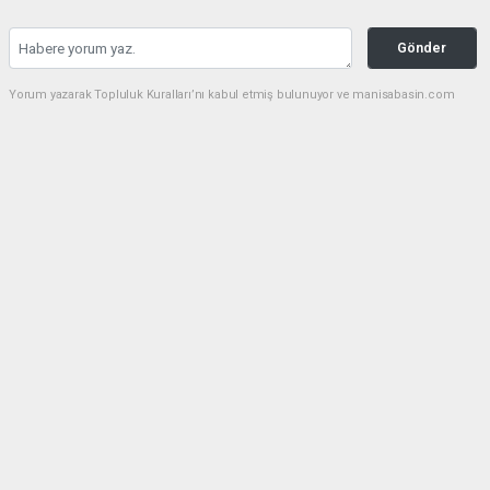
Gönder
Yorum yazarak Topluluk Kuralları’nı kabul etmiş bulunuyor ve manisabasin.com
sitesine yaptığınız yorumunuzla ilgili doğrudan veya dolaylı tüm sorumluluğu tek
başınıza üstleniyorsunuz. Yazılan tüm yorumlardan site yönetimi hiçbir şekilde
sorumlu tutulamaz.
Anasayfa
Dünya
Manisa’nın Gururu Bayerspor’dan
Çifte Kupa Başarısı
DÜNYA
08.06.2026 - 16:24, Güncelleme: 08.06.2026 - 16:24
1409+ kez okundu.
Manisa’nın Gururu Bayerspor’dan Çifte Kupa