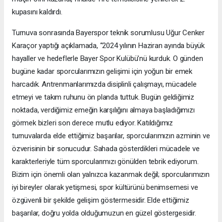
kupasını kaldırdı.
Turnuva sonrasında Bayerspor teknik sorumlusu Uğur Cenker
Karaçor yaptığı açıklamada, “2024 yılının Haziran ayında büyük
hayaller ve hedeflerle Bayer Spor Kulübü’nü kurduk. O günden
bugüne kadar sporcularımızın gelişimi için yoğun bir emek
harcadık. Antrenmanlarımızda disiplinli çalışmayı, mücadele
etmeyi ve takım ruhunu ön planda tuttuk. Bugün geldiğimiz
noktada, verdiğimiz emeğin karşılığını almaya başladığımızı
görmek bizleri son derece mutlu ediyor. Katıldığımız
turnuvalarda elde ettiğimiz başarılar, sporcularımızın azminin ve
özverisinin bir sonucudur. Sahada gösterdikleri mücadele ve
karakterleriyle tüm sporcularımızı gönülden tebrik ediyorum.
Bizim için önemli olan yalnızca kazanmak değil; sporcularımızın
iyi bireyler olarak yetişmesi, spor kültürünü benimsemesi ve
özgüvenli bir şekilde gelişim göstermesidir. Elde ettiğimiz
başarılar, doğru yolda olduğumuzun en güzel göstergesidir.