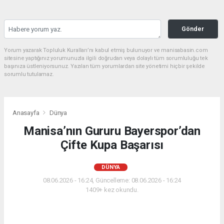
Gönder
Yorum yazarak Topluluk Kuralları’nı kabul etmiş bulunuyor ve manisabasin.com
sitesine yaptığınız yorumunuzla ilgili doğrudan veya dolaylı tüm sorumluluğu tek
başınıza üstleniyorsunuz. Yazılan tüm yorumlardan site yönetimi hiçbir şekilde
sorumlu tutulamaz.
Anasayfa
Dünya
Manisa’nın Gururu Bayerspor’dan
Çifte Kupa Başarısı
DÜNYA
08.06.2026 - 16:24, Güncelleme: 08.06.2026 - 16:24
1409+ kez okundu.