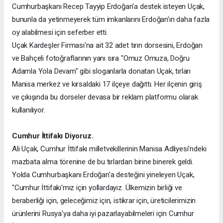
Cumhurbaşkanı Recep Tayyip Erdoğan'a destek isteyen Uçak,
bununla da yetinmeyerek tüm imkanlarını Erdoğan'ın daha fazla
oy alabilmesi için seferber etti.
Uçak Kardeşler Firması'na ait 32 adet tırın dorsesini, Erdoğan
ve Bahçeli fotoğraflarının yanı sıra "Omuz Omuza, Doğru
Adamla Yola Devam" gibi sloganlarla donatan Uçak, tırları
Manisa merkez ve kırsaldaki 17 ilçeye dağıttı. Her ilçenin giriş
ve çıkışında bu dorseler devasa bir reklam platformu olarak
kullanılıyor.
Cumhur İttifakı Diyoruz.
Ali Uçak, Cumhur İttifakı milletvekillerinin Manisa Adliyesi'ndeki
mazbata alma törenine de bu tırlardan birine binerek geldi.
Yolda Cumhurbaşkanı Erdoğan'a desteğini yineleyen Uçak,
"Cumhur İttifakı'mız için yollardayız. Ülkemizin birliği ve
beraberliği için, geleceğimiz için, istikrar için, üreticilerimizin
ürünlerini Rusya'ya daha iyi pazarlayabilmeleri için Cumhur