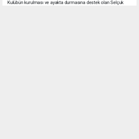
Kulübün kurulması ve ayakta durmasına destek olan Selçuk
Ürün, Musa Öz ve Özgün Akdeniz hocalarıma da teşekkürü
borç biliyorum” diye konuştu.
Okuyucu Yorumları
(0)
Gönder
Yorum yazarak Topluluk Kuralları’nı kabul etmiş bulunuyor ve manisabasin.com
sitesine yaptığınız yorumunuzla ilgili doğrudan veya dolaylı tüm sorumluluğu tek
başınıza üstleniyorsunuz. Yazılan tüm yorumlardan site yönetimi hiçbir şekilde
sorumlu tutulamaz.