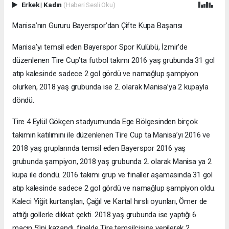
Erkek
|
Kadın
(Haberi Sesli Oku)
Manisa’nın Gururu Bayerspor’dan Çifte Kupa Başarısı
Manisa’yı temsil eden Bayerspor Spor Kulübü, İzmir’de
düzenlenen Tire Cup’ta futbol takımı 2016 yaş grubunda 31 gol
atıp kalesinde sadece 2 gol gördü ve namağlup şampiyon
olurken, 2018 yaş grubunda ise 2. olarak Manisa’ya 2 kupayla
döndü.
Tire 4 Eylül Gökçen stadyumunda Ege Bölgesinden birçok
takımın katılımını ile düzenlenen Tire Cup ta Manisa’yı 2016 ve
2018 yaş gruplarında temsil eden Bayerspor 2016 yaş
grubunda şampiyon, 2018 yaş grubunda 2. olarak Manisa ya 2
kupa ile döndü. 2016 takımı grup ve finaller aşamasında 31 gol
atıp kalesinde sadece 2 gol gördü ve namağlup şampiyon oldu.
Kaleci Yiğit kurtarışları, Çağıl ve Kartal hırslı oyunları, Ömer de
attığı gollerle dikkat çekti. 2018 yaş grubunda ise yaptığı 6
maçın 5’ini kazandı, finalde Tire temsilcisine yenilerek 2.