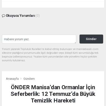
Okuyucu Yorumları
(0)
Gönder
Yorum yazarak Topluluk Kuralları’nı kabul etmiş bulunuyor ve manisabasin.com
sitesine yaptığınız yorumunuzla ilgili doğrudan veya dolaylı tüm sorumluluğu tek
başınıza üstleniyorsunuz. Yazılan tüm yorumlardan site yönetimi hiçbir şekilde
sorumlu tutulamaz.
Anasayfa
Gündem
ÖNDER Manisa’dan Ormanlar İçin
Seferberlik: 12 Temmuz’da Büyük
Temizlik Hareketi