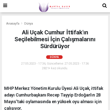
Anasayfa
Dünya
Ali Uçak Cumhur İttifak'ın
Seçilebilmesi İçin Çalışmalarını
Sürdürüyor
DÜNYA
27.05.2023 - 17:36, Güncelleme: 27.05.2023 - 17:36
2821+ kez okundu.
MHP Merkez Yönetim Kurulu Üyesi Ali Uçak, ittifak
adayı Cumhurbaşkanı Recep Tayyip Erdoğan'ın 28
Mayıs'taki oylamasında en yüksek oyu alması için
çalışıyor.