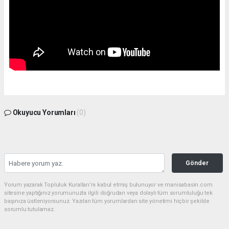
Okuyucu Yorumları
(0)
Gönder
Yorum yazarak Topluluk Kuralları’nı kabul etmiş bulunuyor ve manisabasin.com
sitesine yaptığınız yorumunuzla ilgili doğrudan veya dolaylı tüm sorumluluğu tek
başınıza üstleniyorsunuz. Yazılan tüm yorumlardan site yönetimi hiçbir şekilde
sorumlu tutulamaz.