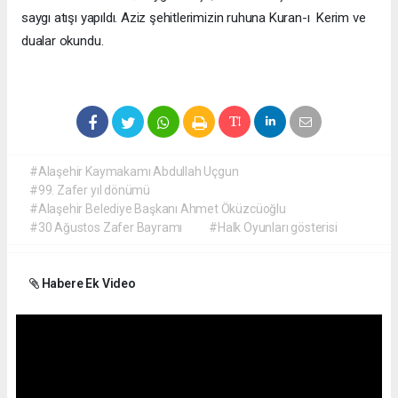
saygı atışı yapıldı. Aziz şehitlerimizin ruhuna Kuran-ı Kerim ve
dualar okundu.
#Alaşehir Kaymakamı Abdullah Uçgun
#99. Zafer yıl dönümü
#Alaşehir Belediye Başkanı Ahmet Öküzcüoğlu
#30 Ağustos Zafer Bayramı
#Halk Oyunları gösterisi
Habere Ek Video