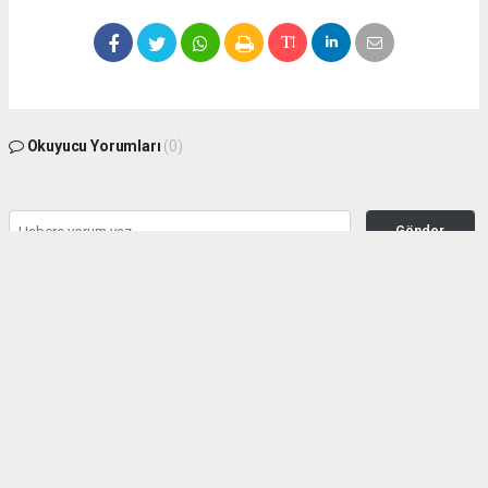
Okuyucu Yorumları
(0)
Gönder
Yorum yazarak Topluluk Kuralları’nı kabul etmiş bulunuyor ve manisabasin.com
sitesine yaptığınız yorumunuzla ilgili doğrudan veya dolaylı tüm sorumluluğu tek
başınıza üstleniyorsunuz. Yazılan tüm yorumlardan site yönetimi hiçbir şekilde
sorumlu tutulamaz.
haber paketi
haber scripti
haber yazılımı
Tüm hakları saklı tutulmaktadır.Copyright 2026©