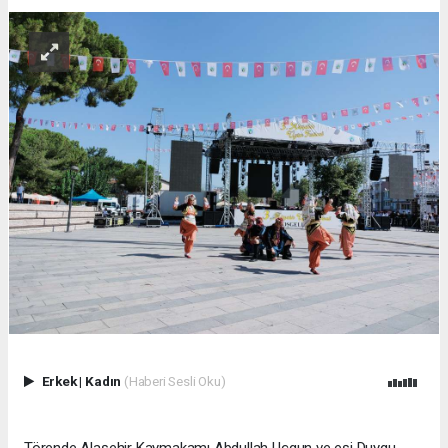
Erkek
|
Kadın
(Haberi Sesli Oku)