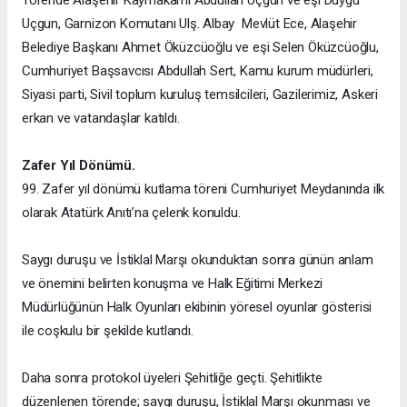
Törende Alaşehir Kaymakamı Abdullah Uçgun ve eşi Duygu
Uçgun, Garnizon Komutanı Ulş. Albay Mevlüt Ece, Alaşehir
Belediye Başkanı Ahmet Öküzcüoğlu ve eşi Selen Öküzcüoğlu,
Cumhuriyet Başsavcısı Abdullah Sert, Kamu kurum müdürleri,
Siyasi parti, Sivil toplum kuruluş temsilcileri, Gazilerimiz, Askeri
erkan ve vatandaşlar katıldı.
Zafer Yıl Dönümü.
99. Zafer yıl dönümü kutlama töreni Cumhuriyet Meydanında ilk
olarak Atatürk Anıtı’na çelenk konuldu.
Saygı duruşu ve İstiklal Marşı okunduktan sonra günün anlam
ve önemini belirten konuşma ve Halk Eğitimi Merkezi
Müdürlüğünün Halk Oyunları ekibinin yöresel oyunlar gösterisi
ile coşkulu bir şekilde kutlandı.
Daha sonra protokol üyeleri Şehitliğe geçti. Şehitlikte
düzenlenen törende; saygı duruşu, İstiklal Marşı okunması ve