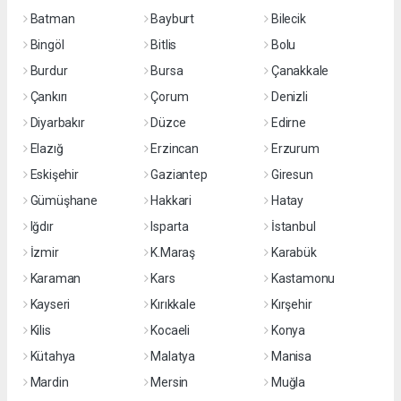
Batman
Bayburt
Bilecik
Bingöl
Bitlis
Bolu
Burdur
Bursa
Çanakkale
Çankırı
Çorum
Denizli
Diyarbakır
Düzce
Edirne
Elazığ
Erzincan
Erzurum
Eskişehir
Gaziantep
Giresun
Gümüşhane
Hakkari
Hatay
Iğdır
Isparta
İstanbul
İzmir
K.Maraş
Karabük
Karaman
Kars
Kastamonu
Kayseri
Kırıkkale
Kırşehir
Kilis
Kocaeli
Konya
Kütahya
Malatya
Manisa
Mardin
Mersin
Muğla