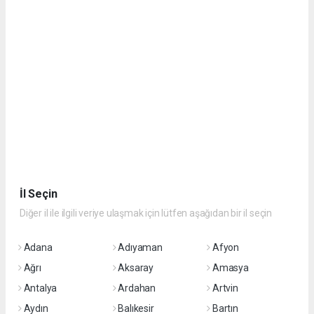
İl Seçin
Diğer il ile ilgili veriye ulaşmak için lütfen aşağıdan bir il seçin
Adana
Adıyaman
Afyon
Ağrı
Aksaray
Amasya
Antalya
Ardahan
Artvin
Aydın
Balıkesir
Bartın