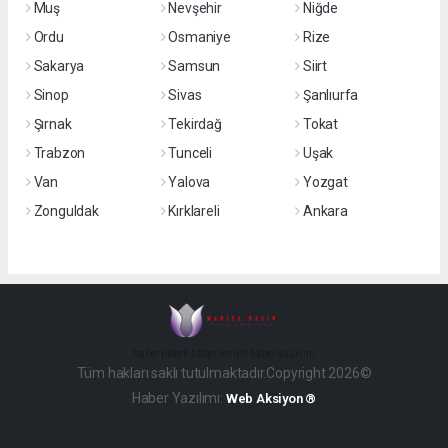
Muş
Nevşehir
Niğde
Ordu
Osmaniye
Rize
Sakarya
Samsun
Siirt
Sinop
Sivas
Şanlıurfa
Şırnak
Tekirdağ
Tokat
Trabzon
Tunceli
Uşak
Van
Yalova
Yozgat
Zonguldak
Kırklareli
Ankara
haber paketi
haber scripti
haber yazılımı
Tüm hakları saklı tutulmaktadır.Copyright 2026©
Haber Yazılımı:
Web Aksiyon ®