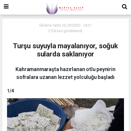
Ekleme Tarihi: 02.09.2020 - 14:21
2724 kez görütülendi.
Turşu suyuyla mayalanıyor, soğuk
sularda saklanıyor
Kahramanmaraşta hazırlanan otlu peynirin
sofralara uzanan lezzet yolculuğu başladı
1
/4