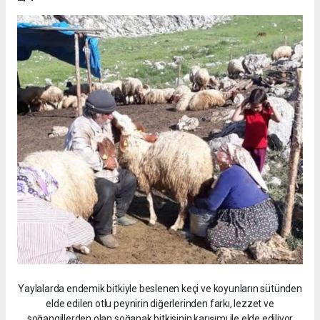
Yaylalarda endemik bitkiyle beslenen keçi ve koyunların sütünden
elde edilen otlu peynirin diğerlerinden farkı, lezzet ve
soğangillerden olan soğanak bitkisinin karışımı ile elde ediliyor