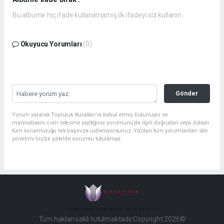
Bu albüme hiç ifade kullanılmamış ilk ifadeyi siz kullanın.
Okuyucu Yorumları
(0)
Gönder
Yorum yazarak Topluluk Kuralları’nı kabul etmiş bulunuyor ve
manisabasin.com sitesine yaptığınız yorumunuzla ilgili doğrudan veya dolaylı
tüm sorumluluğu tek başınıza üstleniyorsunuz. Yazılan tüm yorumlardan site
yönetimi hiçbir şekilde sorumlu tutulamaz.
haber paketi
haber scripti
haber yazılımı
Tüm hakları saklı tutulmaktadır.Copyright 2026©