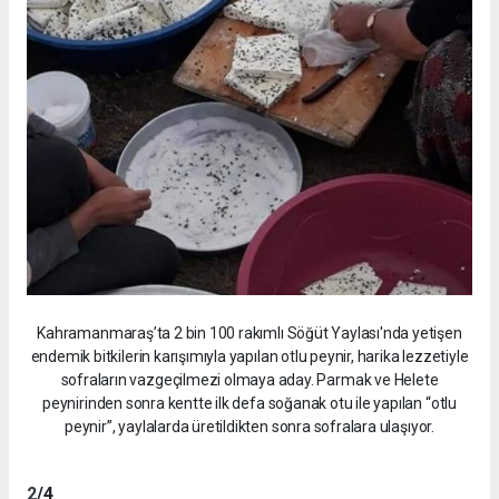
Kahramanmaraş’ta 2 bin 100 rakımlı Söğüt Yaylası'nda yetişen
endemik bitkilerin karışımıyla yapılan otlu peynir, harika lezzetiyle
sofraların vazgeçilmezi olmaya aday. Parmak ve Helete
peynirinden sonra kentte ilk defa soğanak otu ile yapılan “otlu
peynir”, yaylalarda üretildikten sonra sofralara ulaşıyor.
2
/4