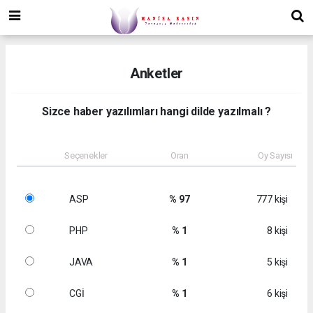
Anketler
Sizce haber yazılımları hangi dilde yazılmalı ?
Seçenekler
Oran
Oy Sayısı
ASP
% 97
777 kişi
PHP
% 1
8 kişi
JAVA
% 1
5 kişi
CGİ
% 1
6 kişi